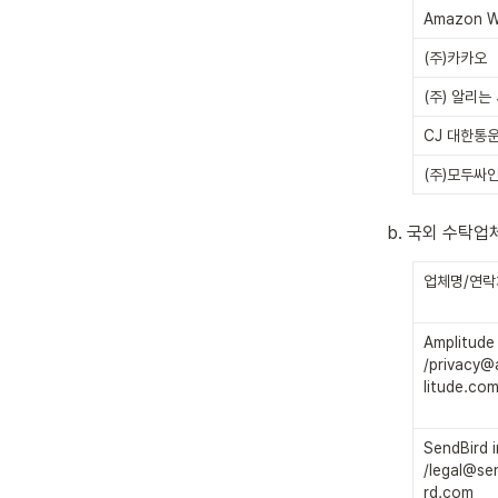
Amazon W
(주)카카오
(주) 알리는
CJ 대한통
(주)모두싸
b. 국외 수탁업
업체명/연락
Amplitude i
/privacy
litude.co
SendBird in
/legal@se
rd.com