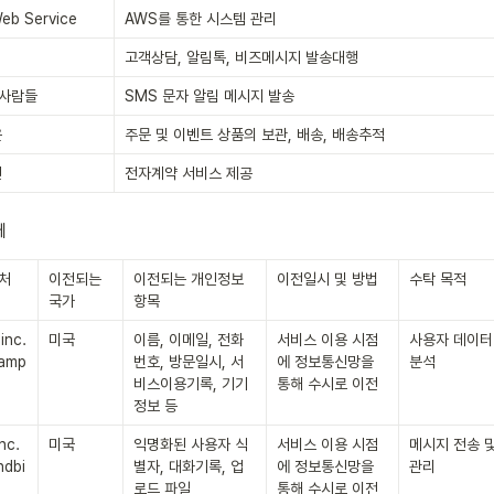
eb Service
AWS를 통한 시스템 관리
고객상담, 알림톡, 비즈메시지 발송대행
 사람들
SMS 문자 알림 메시지 발송
운
주문 및 이벤트 상품의 보관, 배송, 배송추적
인
전자계약 서비스 제공
체
처
이전되는 
이전되는 개인정보 
이전일시 및 방법
수탁 목적
국가
항목
nc.

미국
이름, 이메일, 전화
서비스 이용 시점
사용자 데이터 
@amp
번호, 방문일시, 서
에 정보통신망을 
분석
m
비스이용기록, 기기
통해 수시로 이전
정보 등
c.

미국
익명화된 사용자 식
서비스 이용 시점
메시지 전송 및
ndbi
별자, 대화기록, 업
에 정보통신망을 
관리
로드 파일
통해 수시로 이전