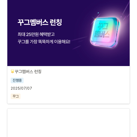
꾸그멤버스 런칭
진행중
2025/07/07
꾸그