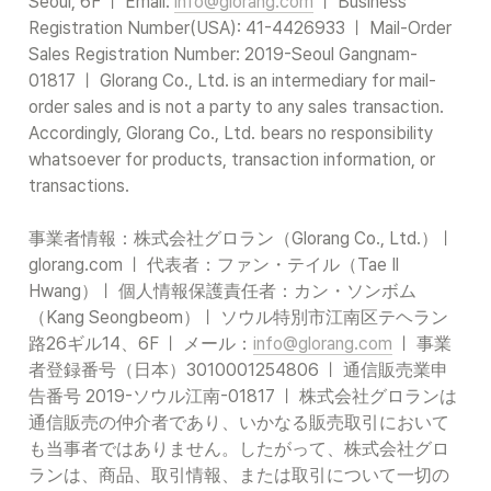
Seoul, 6F ㅣ Email: 
info@glorang.com
 ㅣ Business 
Registration Number(USA): 41-4426933 ㅣ Mail-Order 
Sales Registration Number: 2019-Seoul Gangnam-
01817 ㅣ Glorang Co., Ltd. is an intermediary for mail-
order sales and is not a party to any sales transaction. 
Accordingly, Glorang Co., Ltd. bears no responsibility 
whatsoever for products, transaction information, or 
transactions.

事業者情報：株式会社グロラン（Glorang Co., Ltd.）ㅣ 
glorang.com ㅣ 代表者：ファン・テイル（Tae Il 
Hwang）ㅣ 個人情報保護責任者：カン・ソンボム
（Kang Seongbeom）ㅣ ソウル特別市江南区テヘラン
路26ギル14、6F ㅣ メール：
info@glorang.com
 ㅣ 事業
者登録番号（日本）3010001254806 ㅣ 通信販売業申
告番号 2019-ソウル江南-01817 ㅣ 株式会社グロランは
通信販売の仲介者であり、いかなる販売取引において
も当事者ではありません。したがって、株式会社グロ
ランは、商品、取引情報、または取引について一切の