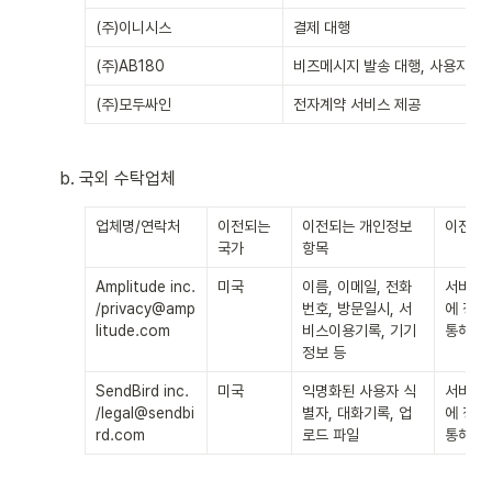
(주)이니시스
결제 대행
(주)AB180
비즈메시지 발송 대행, 사용자 데
(주)모두싸인
전자계약 서비스 제공
b. 국외 수탁업체
업체명/연락처
이전되는 
이전되는 개인정보 
이전일시
국가
항목
Amplitude inc.

미국
이름, 이메일, 전화
서비스 
/privacy@amp
번호, 방문일시, 서
에 정보
litude.com
비스이용기록, 기기
통해 수
정보 등
SendBird inc.

미국
익명화된 사용자 식
서비스 
/legal@sendbi
별자, 대화기록, 업
에 정보
rd.com
로드 파일
통해 수