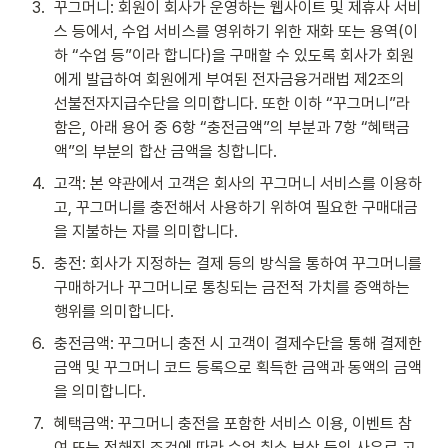
3
.
꾸그머니: 회원이 회사가 운영하는 웹사이트 및 제휴사 서비
스 등에서, 수업 서비스를 영위하기 위한 재화 또는 용역(이
하 “수업 등”이라 합니다)을 구매할 수 있도록 회사가 회원
에게 발급하여 회원에게 부여된 전자금융거래법 제2조의 
선불전자지급수단을 의미합니다. 또한 이하 “꾸그머니”라 
함은, 아래 용어 중 6항 “충전금액”의 부분과 7항 “혜택금
액”의 부분의 합산 금액을 칭합니다.
4
.
고객: 본 약관에서 고객은 회사의 꾸그머니 서비스를 이용하
고, 꾸그머니를 충전해서 사용하기 위하여 필요한 구매대금
을 지불하는 자를 의미합니다.
5
.
충전: 회사가 지정하는 결제 등의 방식을 통하여 꾸그머니를 
구매하거나 꾸그머니로 통칭되는 금전적 가치를 증액하는 
행위를 의미합니다. 
6
.
충전금액: 꾸그머니 충전 시 고객이 결제수단을 통해 결제한 
금액 및 꾸그머니 코드 등록으로 획득한 금액과 동액의 금액
을 의미합니다.
7
.
혜택금액: 꾸그머니 충전을 포함한 서비스 이용, 이벤트 참
여 또는 정해진 조건에 따라 수업 취소 보상 등의 사유로 고