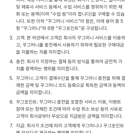
및 제휴사 서비스 등에서, 수업 서비스를 영위하기 위한 재
화 또는 용역(이하 “수업 등”이라 합니다)을 구매할 수 있습
니다. 또한 이하 “꾸그머니 서비스”라 함은, 아래 용어 중 5
항 “꾸그머니”와 6항 “꾸그포인트”로 구성됩니다. 
3
.
고객: 본 약관에서 고객은 회사의 꾸그머니 서비스를 이용하
고, 꾸그머니를 충전해서 사용하기 위하여 필요한 구매대금
을 지불하는 자를 의미합니다. 
4
.
충전: 회사가 지정하는 결제 등의 방식을 통하여 금전적 가
치를 증액하는 행위를 의미합니다.
5
.
꾸그머니: 고객이 결제수단을 통해 꾸그머니 충전을 위해 결
제한 금액 및 꾸그머니 코드 등록으로 획득한 금액과 동액의 
금액을 의미합니다.
6
.
꾸그포인트: 꾸그머니 충전을 포함한 서비스 이용, 이벤트 
참여 또는 정해진 조건에 따라 수업 취소 보상 등의 사유로 
고객이 회사로부터 무상으로 지급받은 금액을 의미합니다.
7
.
지급: 회사가 조건에 따라 고객에게 꾸그머니나 꾸그포인트
를 무상으로 제공하는 행위를 의미합니다.